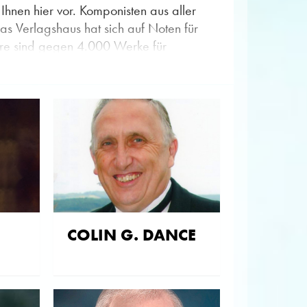
hnen hier vor. Komponisten aus aller
as Verlagshaus hat sich auf Noten für
ahre sind gegen 4.000 Werke für
vorzustellen. Wer ist Alan Fernie? Was hat
bt es von Christopher Wormald? Hat
ausgegeben?
n in den entsprechenden Biografien. Die
iger Besuch dieser Seite lohn sich also in
COLIN G. DANCE