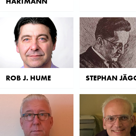
HARTMANN
ROB J. HUME
STEPHAN JÄG