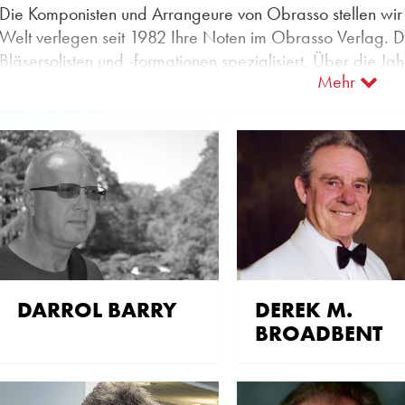
Die Komponisten und Arrangeure von Obrasso stellen wir I
Welt verlegen seit 1982 Ihre Noten im Obrasso Verlag. D
Bläsersolisten und -formationen spezialisiert. Über die J
Mehr
Blasmusik aller Art zusammengekommen.
Nun ist es an der Zeit, die musikalischen Genies dahinter 
Christoph Walter komponiert. Wie viele Arrangements gi
Howard Lorriman auch Literatur für Brass Ensemble her
Auf alle diese Fragen finden Sie die passenden Antworte
Liste wird ständig aktualisiert und erweitert. Ein regelmäss
jedem Fall.
DARROL BARRY
DEREK M.
BROADBENT