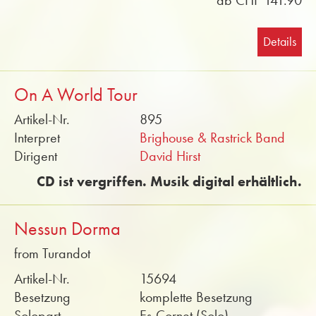
ab CHF 141.90
Details
On A World Tour
Artikel-Nr.
895
Interpret
Brighouse & Rastrick Band
Dirigent
David Hirst
CD ist vergriffen. Musik digital erhältlich.
Nessun Dorma
from Turandot
Artikel-Nr.
15694
Besetzung
komplette Besetzung
Solopart
Es-Cornet (Solo)