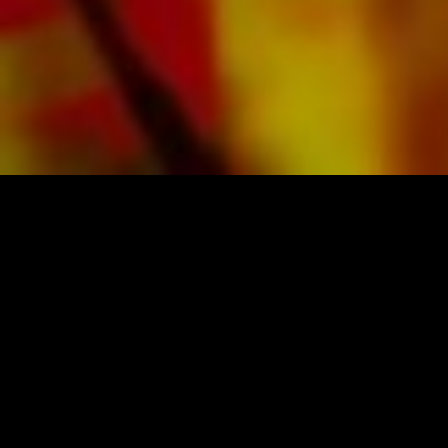
NOTEN UND MUSIK VON OBRASSO
Obrasso-Verlag AG
Baselstrasse 23c · 4537 Wiedlisbach · Schweiz
Datenschutz
|
AGB
|
Impressum