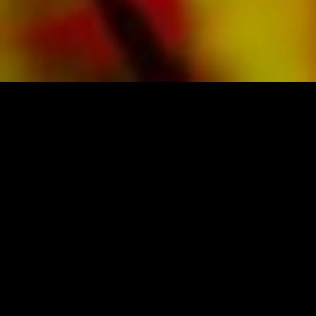
NOTEN UND MUSIK VON OBRASSO
Obrasso-Verlag AG
Baselstrasse 23c · 4537 Wiedlisbach · Schweiz
Datenschutz
|
AGB
|
Impressum
NEWSLETTER ABONNIEREN