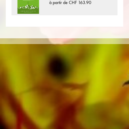
à partir de CHF 163.90
Fernie plus de 100 compositeurs et arrangeurs
travaillent pour la maison d'édition musicale
suisse. En plus de la partition pour Orchestre
d'Harmonie vous trouverez également de la
littérature dans d'autres formats tels que Brass
Band, Orchestre d'Harmonie, Orchestre
Juniors, Ensemble de cuivres, Ensemble à vent,
Orchestre Symphonique aussi bien que CDs et
Éducation musicale. Une grande partie de la
littérature de l'éditeur provenant de fanfares
de premier plan telles que le Black Dyke
Band, le Cory Band, le Brighouse & Rastrick
Band ou l'Oberaargauer Brass Band a été
enregistrée sur Obrasso Records. Tous les
supports sonores sont également disponibles
numériquement sur les portails populaires
d'Apple, d'Amazon, de Google, de Spotify et