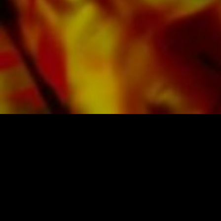
d'autres fournisseurs du monde entier.
Toutes les partitions d'Obrasso sont produites
sur du papier de haute qualité. Le papier à
lettres légèrement jaunâtre offre un bon
contraste et est agréable pour les yeux dans
des conditions d'éclairage difficiles. La
livraison aux clients privés dans le monde
entier est gratuite. Commandez dès maintenant
votre partition directement auprès d'Obrasso
Verlag.
PARTITIONS ET MUSIQUE D'OBRASSO
Obrasso-Verlag AG
Baselstrasse 23c · 4537 Wiedlisbach · Suisse