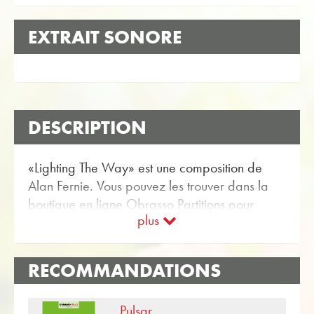
EXTRAIT SONORE
DESCRIPTION
«Lighting The Way» est une composition de
Alan Fernie. Vous pouvez les trouver dans la
boutique en ligne Obrasso Partitions pour
plus
Orchestre d'Harmonie avec l'article no. 19312
disponible. La partition est classée dans
Niveau de difficulté B (facile). Plus
RECOMMANDATIONS
Compositions originales pour Orchestre
d'Harmonie peuvent être trouvés en utilisant la
Pulsar
fonction de recherche flexible.