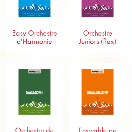
difficulté. Utilisez les échantillons audio et les
partitions gratuits, qui sont disponibles dans de
nombreuses éditions de nos partitions et qui
faciliteront votre sélection.
Easy Orchestre
Orchestre
La musique d'Obrasso a été publiée sur de
d'Harmonie
Juniors (flex)
nombreux supports sonores (CD). Plus de 1 000
œuvres pour fanfare et orchestre à vent sont
disponibles sur plus de 150 CD.
Commandez dès aujourd'hui des partitions dans la
boutique en ligne d'Obrasso, l'un des principaux
éditeurs de musique pour cuivres en Europe.
Traduit avec DeepL.com
Orchestre de
Ensemble de