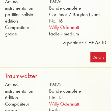
Art. no.
19426
instrumentation
Bande complète
partition soliste
Cor ténor / Baryton (Duo)
édition
No. 16
Compositeur
Willy Odermatt
grade
facile - medium
à partir de CHF 67.10
Details
Traumwalzer
Art. no.
19425
instrumentation
Bande complète
édition
No. 15
Compositeur
Willy Odermatt
grade
facile