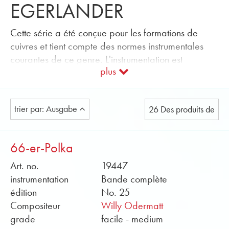
EGERLANDER
Cette série a été conçue pour les formations de
cuivres et tient compte des normes instrumentales
courantes de ce genre. L'instrumentation est
plus
clairement structurée et permet d'obtenir un son
équilibré avec des ensembles de différentes tailles.
Un ensemble standard est fourni, avec des parties
trier par: Ausgabe
26 Des produits de
supplémentaires disponibles en alternative. Celles-ci
peuvent être utilisées pour élargir l'ensemble
existant ou échangées selon les besoins.
66-er-Polka
Instrumentation
Art. no.
19447
Standard :
instrumentation
Bande complète
1 clarinette en mi bémol • 2 clarinettes I en si
édition
No. 25
bémol • 2 clarinettes II en si bémol • 1 trompette
Compositeur
Willy Odermatt
en si bémol • 2 bugles I en si bémol • 2 bugles II
grade
facile - medium