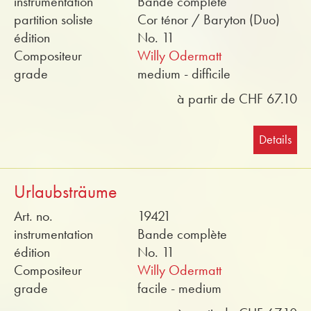
instrumentation
Bande complète
partition soliste
Cor ténor / Baryton (Duo)
édition
No. 11
Compositeur
Willy Odermatt
grade
medium - difficile
à partir de CHF 67.10
Details
Urlaubsträume
Art. no.
19421
instrumentation
Bande complète
édition
No. 11
Compositeur
Willy Odermatt
grade
facile - medium