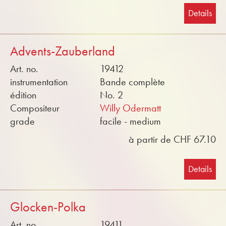
Details
Advents-Zauberland
Art. no.
19412
instrumentation
Bande complète
édition
No. 2
Compositeur
Willy Odermatt
grade
facile - medium
à partir de CHF 67.10
Details
Glocken-Polka
Art. no.
19411