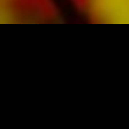
PARTITIONS ET MUSIQUE D'OBRASSO
Obrasso-Verlag AG
Baselstrasse 23c · 4537 Wiedlisbach · Suisse
protection des donnes
|
CGV
|
mentions légales
ÉDITEUR DE MUSIQUE ORIGINALE