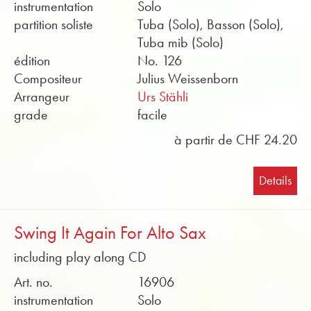
instrumentation
Solo
partition soliste
Tuba (Solo), Basson (Solo),
Tuba mib (Solo)
édition
No. 126
Compositeur
Julius Weissenborn
Arrangeur
Urs Stähli
grade
facile
à partir de CHF 24.20
Details
Swing It Again For Alto Sax
including play along CD
Art. no.
16906
instrumentation
Solo