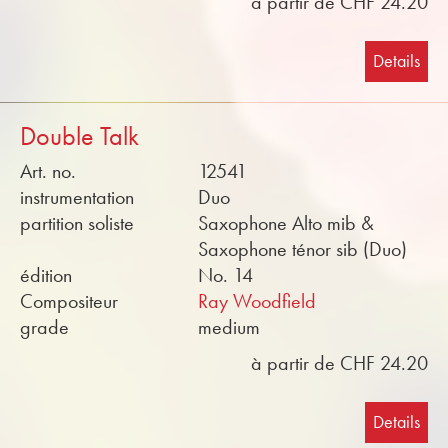
à partir de CHF 24.20
Details
Double Talk
Art. no.
12541
instrumentation
Duo
partition soliste
Saxophone Alto mib &
Saxophone ténor sib (Duo)
édition
No. 14
Compositeur
Ray Woodfield
grade
medium
à partir de CHF 24.20
Details