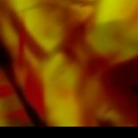
d'Apple, d'Amazon, de Google, de Spotify et
d'autres fournisseurs du monde entier.
Toutes les partitions d'Obrasso sont produites
sur du papier de haute qualité. Le papier à
lettres légèrement jaunâtre offre un bon
contraste et est agréable pour les yeux dans
des conditions d'éclairage difficiles. La
livraison aux clients privés dans le monde
entier est gratuite. Commandez dès maintenant
votre partition directement auprès d'Obrasso
Verlag.