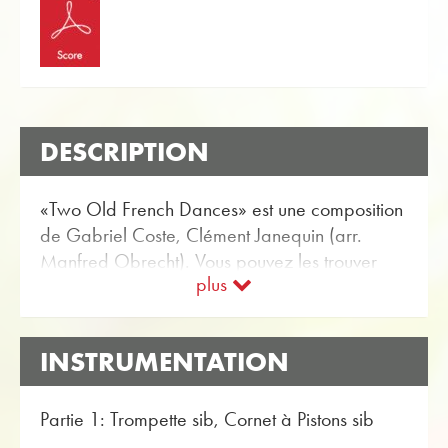
DESCRIPTION
«Two Old French Dances» est une composition
de Gabriel Coste, Clément Janequin (arr.
Manfred Obrecht). Vous pouvez les trouver
plus
dans la boutique en ligne Obrasso Partitions
pour quatuor de cuivres avec l'article no. 5417
disponible. La partition est classée dans
INSTRUMENTATION
Niveau de difficulté B / C (facile à moyen).
Plus musique classique pour quatuor de cuivres
peuvent être trouvés en utilisant la fonction de
Partie 1: Trompette sib, Cornet à Pistons sib
recherche flexible.