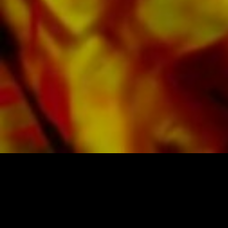
sur Obrasso Records. Tous les supports sonores
sont également disponibles numériquement sur
les portails populaires d'Apple, d'Amazon, de
Google, de Spotify et d'autres fournisseurs du
monde entier.
Toutes les partitions d'Obrasso sont produites
sur du papier de haute qualité. Le papier à
lettres légèrement jaunâtre offre un bon
contraste et est agréable pour les yeux dans
des conditions d'éclairage difficiles. La
livraison aux clients privés dans le monde
entier est gratuite. Commandez dès maintenant
votre partition directement auprès d'Obrasso
Verlag.
PARTITIONS ET MUSIQUE D'OBRASSO