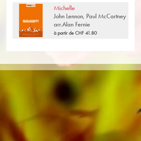
Michelle
«Love Songs For Weddings» est l'une des
John Lennon, Paul McCartney
nombreuses compositions de musique pour
arr.Alan Fernie
cuivres publiées par Musikverlag Obrasso. À
côté de Alan Fernie plus de 100 compositeurs
à partir de CHF 41.80
et arrangeurs travaillent pour la maison
d'édition musicale suisse. En plus de la partition
pour quintette de cuivres vous trouverez
également de la littérature dans d'autres
formats tels que Brass Band, Orchestre
d'Harmonie, Orchestre Juniors, Ensemble de
cuivres, Ensemble à vent, Orchestre
Symphonique aussi bien que CDs et Éducation
musicale. Une grande partie de la littérature
de l'éditeur provenant de fanfares de premier
plan telles que le Black Dyke Band, le Cory
Band, le Brighouse & Rastrick Band ou
l'Oberaargauer Brass Band a été enregistrée