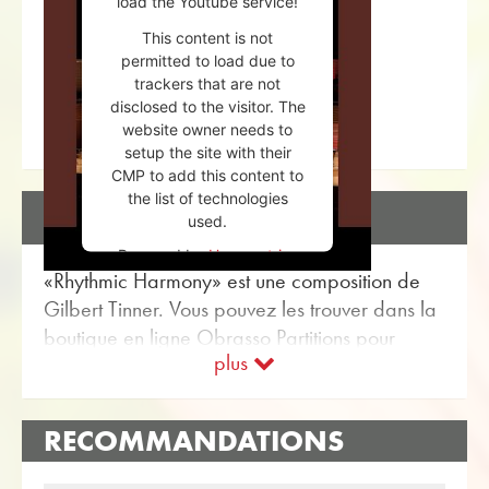
load the Youtube service!
This content is not
permitted to load due to
trackers that are not
disclosed to the visitor. The
website owner needs to
setup the site with their
CMP to add this content to
the list of technologies
DESCRIPTION
used.
Powered by
Usercentrics
«Rhythmic Harmony» est une composition de
Consent Management
Platform
Gilbert Tinner. Vous pouvez les trouver dans la
boutique en ligne Obrasso Partitions pour
plus
Brass Band avec l'article no. 19220
disponible. La partition est classée dans
Niveau de difficulté B (facile). Plus
RECOMMANDATIONS
Compositions originales pour Brass Band
peuvent être trouvés en utilisant la fonction de