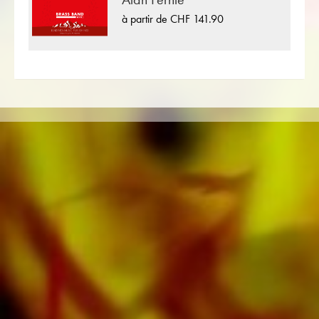
Tinner plus de 100 compositeurs et arrangeurs
à partir de CHF 141.90
travaillent pour la maison d'édition musicale
suisse. En plus de la partition pour Brass Band
vous trouverez également de la littérature dans
d'autres formats tels que Brass Band,
Orchestre d'Harmonie, Orchestre Juniors,
Ensemble de cuivres, Ensemble à vent,
Orchestre Symphonique aussi bien que CDs et
Éducation musicale. Une grande partie de la
littérature de l'éditeur provenant de fanfares
de premier plan telles que le Black Dyke
Band, le Cory Band, le Brighouse & Rastrick
Band ou l'Oberaargauer Brass Band a été
enregistrée sur Obrasso Records. Tous les
supports sonores sont également disponibles
numériquement sur les portails populaires
d'Apple, d'Amazon, de Google, de Spotify et
d'autres fournisseurs du monde entier.