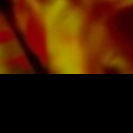
Toutes les partitions d'Obrasso sont produites
sur du papier de haute qualité. Le papier à
lettres légèrement jaunâtre offre un bon
contraste et est agréable pour les yeux dans
des conditions d'éclairage difficiles. La
livraison aux clients privés dans le monde
entier est gratuite. Commandez dès maintenant
votre partition directement auprès d'Obrasso
Verlag.
PARTITIONS ET MUSIQUE D'OBRASSO
Obrasso-Verlag AG
Baselstrasse 23c · 4537 Wiedlisbach · Suisse