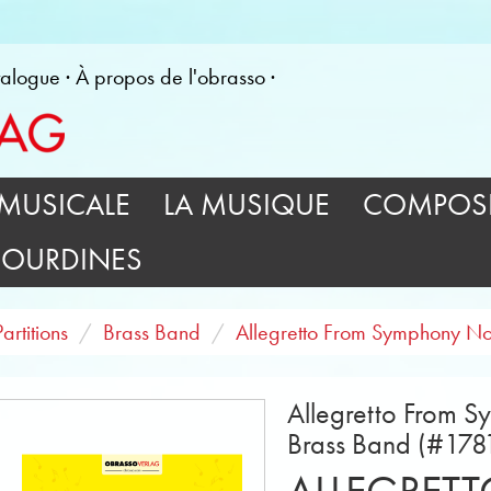
alogue
À propos de l'obrasso
MUSICALE
LA MUSIQUE
COMPOSI
SOURDINES
Partitions
Brass Band
Allegretto From Symphony No
Allegretto From S
Brass Band (#178