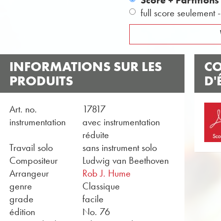
Score + Partition
full score seulement 
INFORMATIONS SUR LES
CO
PRODUITS
D'
Art. no.
17817
instrumentation
avec instrumentation
réduite
Travail solo
sans instrument solo
Compositeur
Ludwig van Beethoven
Arrangeur
Rob J. Hume
genre
Classique
grade
facile
édition
No. 76