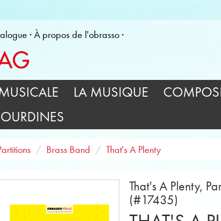
alogue
À propos de l'obrasso
MUSICALE
LA MUSIQUE
COMPOSI
SOURDINES
Partitions
Brass Band
That's A Plenty
That's A Plenty, Pa
(#17435)