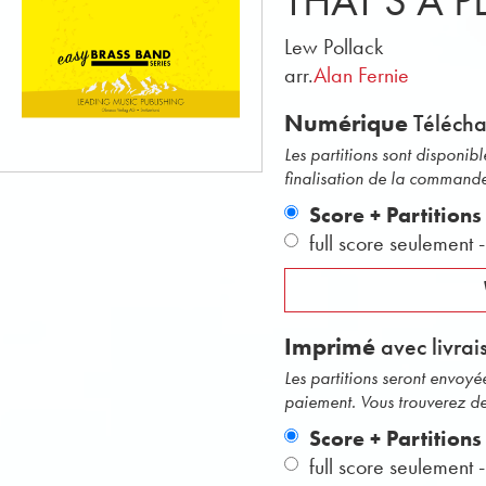
THAT'S A P
Lew Pollack
arr.
Alan Fernie
Numérique
Téléch
Les partitions sont disponi
finalisation de la command
Score + Partitions
full score seulement
Imprimé
avec livrai
Les partitions seront envoy
paiement. Vous trouverez des 
Score + Partition
full score seulement 