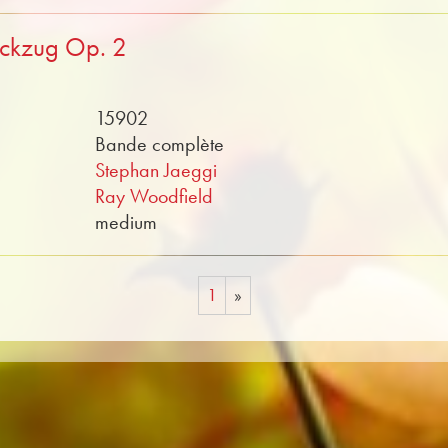
ückzug Op. 2
15902
Bande complète
Stephan Jaeggi
Ray Woodfield
medium
1
»