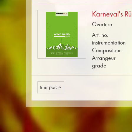
Karneval's R
Overture
Art. no.
instrumentation
Compositeur
Arrangeur
grade
trier par: