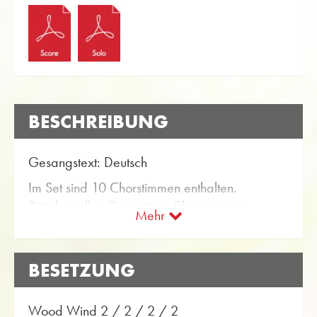
BESCHREIBUNG
Gesangstext: Deutsch
Im Set sind 10 Chorstimmen enthalten.
Bitte bestellen Sie weitere Chorstimmen
Mehr
separat per E-Mail (info@obrasso.com)
BESETZUNG
text: german
10 Choir parts are included in the set.
Wood Wind 2 / 2 / 2 / 2