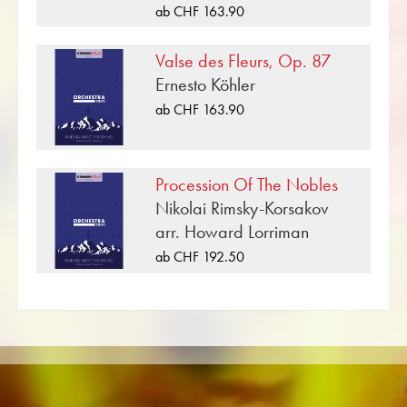
ab CHF 163.90
Noten von Johann Strauss für Sinfonieorchester.
Damit Sie Ihr Konzertprogramm
Valse des Fleurs, Op. 87
vervollständigen können, lassen sich mit einem
Ernesto Köhler
Klick alle Noten zu klassische Musik im
Schwierigkeitsgrad B/C (leicht bis mittel)
ab CHF 163.90
anzeigen.
«Nun’s Chorus» ist eine von vielen
Procession Of The Nobles
Blasmusikkompositionen, welche im
Nikolai Rimsky-Korsakov
Musikverlag Obrasso erschienen sind. Neben
arr. Howard Lorriman
Johann Strauss sind über 100 Komponisten und
ab CHF 192.50
Arrangeure für das Schweizer
Musikverlagshaus tätig. Neben Noten für
Sinfonieorchester finden Sie im Onlineshop
auch Literatur in weiteren Besetzungen wie
Brass Band, Blasorchester,
Jugendblasorchester, Blechbläserensemble,
Holzbläserensemble, Sinfonieorchester sowie