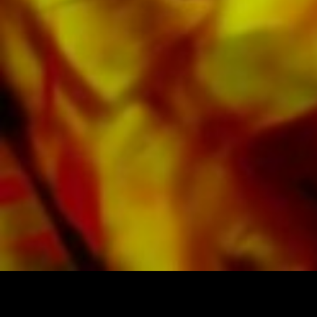
CDs und Schulmaterial. Auf den Tonträgern von
Obrasso Records wurde ein grosser Teil der
verlagseigenen Literatur von Top Brass Bands
wie der Black Dyke Band, Cory Band,
Brighouse & Rastrick Band oder der
Oberaargauer Brass Band eingespielt.
Sämtliche Tonträger sind auch digital auf den
gängigen Portalen von Apple, Amazon,
Google, Spotify und weiteren Anbietern
weltweit erhältlich.
Alle Noten von Obrasso werden auf
hochwertigem Papier produziert. Das leicht
gelbliche Notenpapier bietet einen guten
Kontrast und schont die Augen bei schwierigen
Lichtverhältnissen. Die Lieferung für
Privatkunden weltweit erfolgt ohne
Versandkosten. Bestellen Sie jetzt ihre Noten