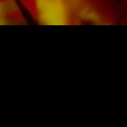
Lichtverhältnissen. Die Lieferung für
Privatkunden weltweit erfolgt ohne
Versandkosten. Bestellen Sie jetzt ihre Noten
direkt im Obrasso Verlag.
NOTEN UND MUSIK VON OBRASSO
Obrasso-Verlag AG
Baselstrasse 23c · 4537 Wiedlisbach · Schweiz
Datenschutz
|
AGB
|
Impressum
NEWSLETTER ABONNIEREN
Anmelden