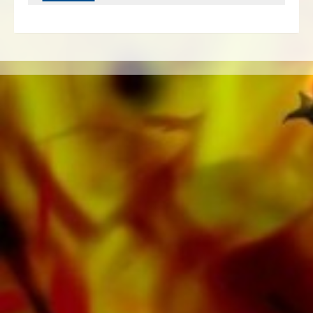
Jugendblasorchester, Blechbläserensemble,
Holzbläserensemble, Sinfonieorchester sowie
CDs und Schulmaterial. Auf den Tonträgern von
Obrasso Records wurde ein grosser Teil der
verlagseigenen Literatur von Top Brass Bands
wie der Black Dyke Band, Cory Band,
Brighouse & Rastrick Band oder der
Oberaargauer Brass Band eingespielt.
Sämtliche Tonträger sind auch digital auf den
gängigen Portalen von Apple, Amazon,
Google, Spotify und weiteren Anbietern
weltweit erhältlich.
Alle Noten von Obrasso werden auf
hochwertigem Papier produziert. Das leicht
gelbliche Notenpapier bietet einen guten
Kontrast und schont die Augen bei schwierigen