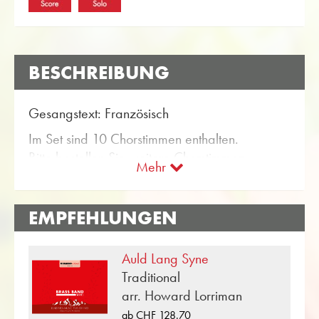
BESCHREIBUNG
Gesangstext: Französisch
Im Set sind 10 Chorstimmen enthalten.
Bitte bestellen Sie weitere Chorstimmen
Mehr
separat per E-Mail (info@obrasso.com)
EMPFEHLUNGEN
text: french
10 Choir parts are included in the set.
Auld Lang Syne
Please order supplementary Choir parts by
Traditional
separate e-mail order (info@obrasso.com)
arr. Howard Lorriman
«Toreador Song» ist eine Komposition von
ab CHF 128.70