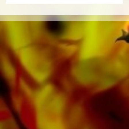
Klick alle Noten zu klassische Musik im
Schwierigkeitsgrad C (mittel) anzeigen.
«Toreador Song» ist eine von vielen
Blasmusikkompositionen, welche im
Musikverlag Obrasso erschienen sind. Neben
Georges Bizet sind über 100 Komponisten und
Arrangeure für das Schweizer
Musikverlagshaus tätig. Neben Noten für Brass
Band finden Sie im Onlineshop auch Literatur in
weiteren Besetzungen wie Brass Band,
Blasorchester, Jugendblasorchester,
Blechbläserensemble, Holzbläserensemble,
Sinfonieorchester sowie CDs und
Schulmaterial. Auf den Tonträgern von
Obrasso Records wurde ein grosser Teil der
verlagseigenen Literatur von Top Brass Bands