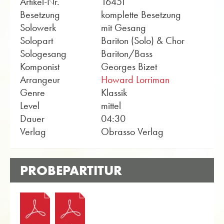
Artikel-Nr.
16451
Besetzung
komplette Besetzung
Solowerk
mit Gesang
Solopart
Bariton (Solo) & Chor
Sologesang
Bariton/Bass
Komponist
Georges Bizet
Arrangeur
Howard Lorriman
Genre
Klassik
Level
mittel
Dauer
04:30
Verlag
Obrasso Verlag
PROBEPARTITUR