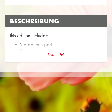
BESCHREIBUNG
this edition includes:
Vibraphone part
Piano accompaniment
Mehr
«The Vibraphone Has Left The Building» ist eine
Komposition von Alan Fernie. Im Webshop von
Obrasso sind die Noten für
Holzblasinstrumente mit der Artikel-Nr. 18180
erhältlich. Das Notenmaterial ist eingestuft im
Schwierigkeitsgrad B (leicht). Mehr
Unterhaltungsmusik für Holzblasinstrumente
finden Sie über die flexible Suchfunktion.