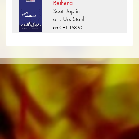
Bethena
Holzbläserensemble, Sinfonieorchester sowie
Scott Joplin
CDs und Schulmaterial. Auf den Tonträgern von
arr. Urs Stähli
Obrasso Records wurde ein grosser Teil der
verlagseigenen Literatur von Top Brass Bands
ab CHF 163.90
wie der Black Dyke Band, Cory Band,
Brighouse & Rastrick Band oder der
Oberaargauer Brass Band eingespielt.
Sämtliche Tonträger sind auch digital auf den
gängigen Portalen von Apple, Amazon,
Google, Spotify und weiteren Anbietern
weltweit erhältlich.
Alle Noten von Obrasso werden auf
hochwertigem Papier produziert. Das leicht
gelbliche Notenpapier bietet einen guten
Kontrast und schont die Augen bei schwierigen
Lichtverhältnissen. Die Lieferung für
Privatkunden weltweit erfolgt ohne