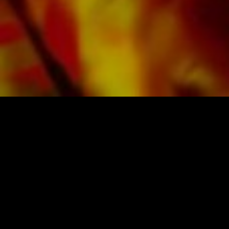
Versandkosten. Bestellen Sie jetzt ihre Noten
direkt im Obrasso Verlag.
NOTEN UND MUSIK VON OBRASSO
Obrasso-Verlag AG
Baselstrasse 23c · 4537 Wiedlisbach · Schweiz