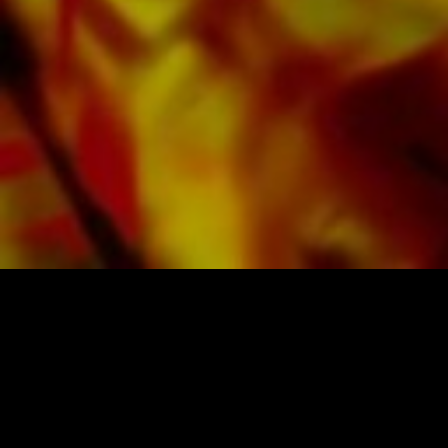
weltweit erhältlich.
Alle Noten von Obrasso werden auf
hochwertigem Papier produziert. Das leicht
gelbliche Notenpapier bietet einen guten
Kontrast und schont die Augen bei schwierigen
Lichtverhältnissen. Die Lieferung für
Privatkunden weltweit erfolgt ohne
Versandkosten. Bestellen Sie jetzt ihre Noten
direkt im Obrasso Verlag.
NOTEN UND MUSIK VON OBRASSO
Obrasso-Verlag AG