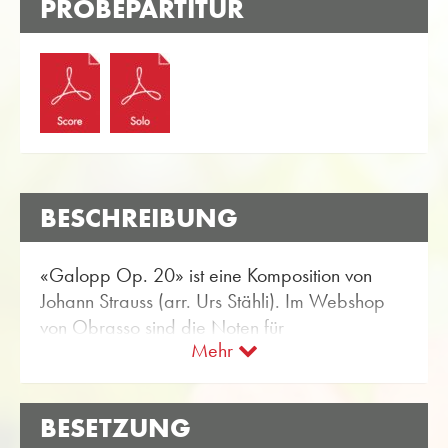
PROBEPARTITUR
BESCHREIBUNG
«Galopp Op. 20» ist eine Komposition von
Johann Strauss (arr. Urs Stähli). Im Webshop
von Obrasso sind die Noten für
Mehr
Blechbläsersolisten mit der Artikel-Nr. 18984
erhältlich. Das Notenmaterial ist eingestuft im
Schwierigkeitsgrad B/C (leicht bis mittel).
BESETZUNG
Mehr klassische Musik für Blechbläsersolisten