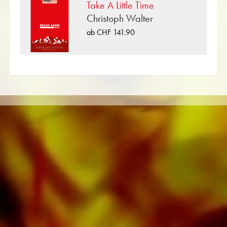
Take A Little Time
Arrangeure für das Schweizer
Christoph Walter
Musikverlagshaus tätig. Neben Noten für Brass
ab CHF 141.90
Band finden Sie im Onlineshop auch Literatur in
weiteren Besetzungen wie Brass Band,
Blasorchester, Jugendblasorchester,
Blechbläserensemble, Holzbläserensemble,
Sinfonieorchester sowie CDs und
Schulmaterial. Auf den Tonträgern von
Obrasso Records wurde ein grosser Teil der
verlagseigenen Literatur von Top Brass Bands
wie der Black Dyke Band, Cory Band,
Brighouse & Rastrick Band oder der
Oberaargauer Brass Band eingespielt.
Sämtliche Tonträger sind auch digital auf den
gängigen Portalen von Apple, Amazon,
Google, Spotify und weiteren Anbietern
weltweit erhältlich.