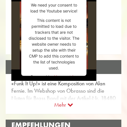
We need your consent to
load the Youtube service!
This content is not
permitted to load due to
trackers that are not
disclosed to the visitor. The
website owner needs to
setup the site with their
CMP to add this content to
the list of technologies
BESCHREIBUNG
used.
Powered by
Usercentrics
«Funk It Up!» ist eine Komposition von Alan
Consent Management
Platform
Fernie. Im Webshop von Obrasso sind die
Noten für Brass Band mit der Artikel-Nr. 18480
Mehr
erhältlich. Das Notenmaterial ist eingestuft im
Schwierigkeitsgrad B/C (leicht bis mittel).
Mehr Unterhaltungsmusik für Brass Band finden
EMPFEHLUNGEN