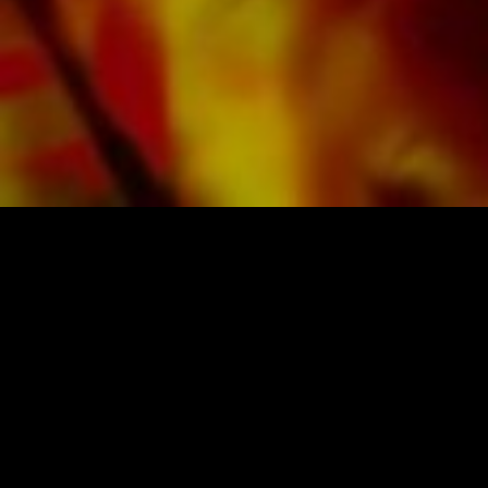
Alle Noten von Obrasso werden auf
hochwertigem Papier produziert. Das leicht
gelbliche Notenpapier bietet einen guten
Kontrast und schont die Augen bei schwierigen
Lichtverhältnissen. Die Lieferung für
Privatkunden weltweit erfolgt ohne
Versandkosten. Bestellen Sie jetzt ihre Noten
direkt im Obrasso Verlag.
NOTEN UND MUSIK VON OBRASSO
Obrasso-Verlag AG
Baselstrasse 23c · 4537 Wiedlisbach · Schweiz