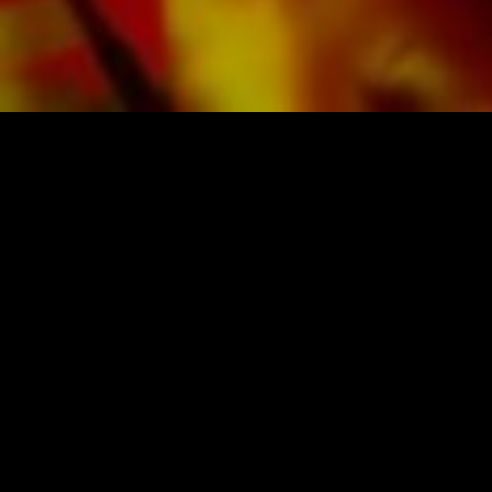
NOTEN UND MUSIK VON OBRA
Obrasso-Verlag AG
Baselstrasse 23c · 4537 Wiedlisbach · Sch