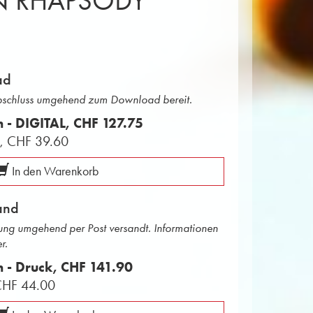
N RHAPSODY
ad
abschluss umgehend zum Download bereit.
n - DIGITAL,
CHF 127.75
L,
CHF 39.60
In den Warenkorb
and
ng umgehend per Post versandt. Informationen
r.
n - Druck,
CHF 141.90
CHF 44.00