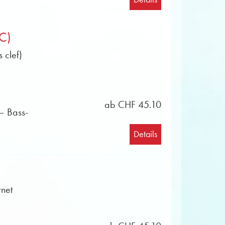
BC)
 clef)
ab CHF 45.10
– Bass-
Details
net