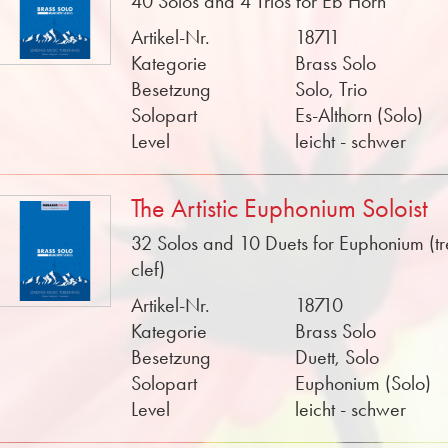
40 Solos and 4 Trios for Eb Horn
Artikel-Nr.
18711
Kategorie
Brass Solo
Besetzung
Solo, Trio
Solopart
Es-Althorn (Solo)
Level
leicht - schwer
The Artistic Euphonium Soloist
32 Solos and 10 Duets for Euphonium (tr
clef)
Artikel-Nr.
18710
Kategorie
Brass Solo
Besetzung
Duett, Solo
Solopart
Euphonium (Solo)
Level
leicht - schwer